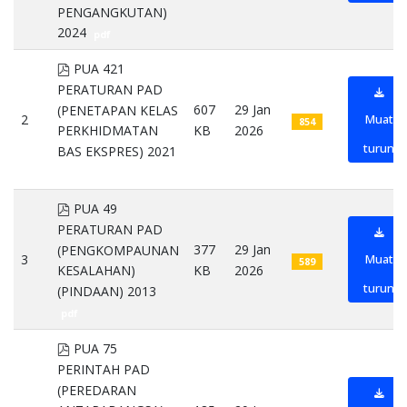
PENGANGKUTAN)
2024
pdf
pdf
PUA 421
PERATURAN PAD
607
29 Jan
(PENETAPAN KELAS
2
Muat
854
KB
2026
PERKHIDMATAN
turun
BAS EKSPRES) 2021
pdf
pdf
PUA 49
PERATURAN PAD
377
29 Jan
(PENGKOMPAUNAN
3
Muat
589
KB
2026
KESALAHAN)
turun
(PINDAAN) 2013
pdf
pdf
PUA 75
PERINTAH PAD
(PEREDARAN