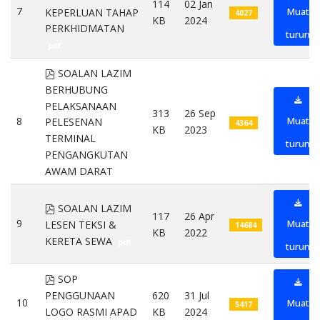
114
02 Jan
7
Muat
KEPERLUAN TAHAP
4027
KB
2024
PERKHIDMATAN
turun
pdf
pdf
SOALAN LAZIM
BERHUBUNG
PELAKSANAAN
313
26 Sep
8
Muat
PELESENAN
4364
KB
2023
TERMINAL
turun
PENGANGKUTAN
AWAM DARAT
pdf
pdf
SOALAN LAZIM
117
26 Apr
9
Muat
LESEN TEKSI &
14684
KB
2022
KERETA SEWA
pdf
turun
pdf
SOP
PENGGUNAAN
620
31 Jul
10
Muat
5417
LOGO RASMI APAD
KB
2024