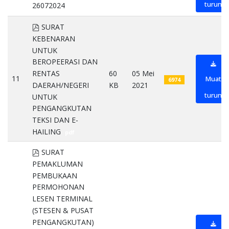
turun
26072024
pdf
pdf
SURAT
KEBENARAN
UNTUK
BEROPEERASI DAN
RENTAS
60
05 Mei
11
Muat
6974
DAERAH/NEGERI
KB
2021
turun
UNTUK
PENGANGKUTAN
TEKSI DAN E-
HAILING
pdf
pdf
SURAT
PEMAKLUMAN
PEMBUKAAN
PERMOHONAN
LESEN TERMINAL
(STESEN & PUSAT
PENGANGKUTAN)