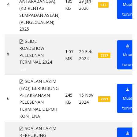
185
29 Jan
ANTARABANGSA)
4
Muat
517
KB
2026
(KB RENTAS
turun
SEMPADAN ASEAN)
(PENGECUALIAN)
2025
pdf
pdf
SLIDE
ROADSHOW
1.07
29 Feb
5
Muat
PELESENAN
3387
MB
2024
TERMINAL 2024
turun
pdf
pdf
SOALAN LAZIM
(FAQ) BERHUBUNG
245
15 Nov
PELAKSANAAN
6
Muat
2851
KB
2024
PELESENAN
turun
TERMINAL DEPOH
KONTENA
pdf
pdf
SOALAN LAZIM
BERHUBUNG