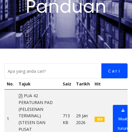
Panduan
Cari
No.
Tajuk
Saiz
Tarikh
Hit
pdf
PUA 42
PERATURAN PAD
(PELESENAN
713
29 Jan
TERMINAL)
1
Muat
859
KB
2026
(STESEN DAN
turun
PUSAT