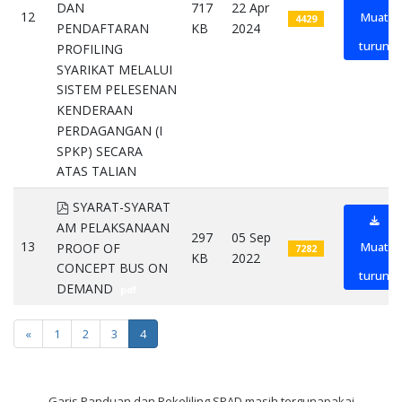
717
22 Apr
DAN
12
Muat
4429
KB
2024
PENDAFTARAN
turun
PROFILING
SYARIKAT MELALUI
SISTEM PELESENAN
KENDERAAN
PERDAGANGAN (I
SPKP) SECARA
ATAS TALIAN
pdf
pdf
SYARAT-SYARAT
AM PELAKSANAAN
297
05 Sep
13
Muat
PROOF OF
7282
KB
2022
CONCEPT BUS ON
turun
DEMAND
pdf
«
1
2
3
4
Garis Panduan dan Pekeliling SPAD masih tergunapakai