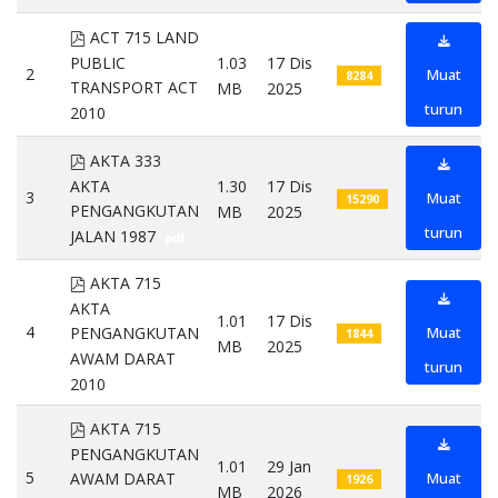
pdf
ACT 715 LAND
PUBLIC
1.03
17 Dis
2
Muat
8284
TRANSPORT ACT
MB
2025
turun
2010
pdf
pdf
AKTA 333
AKTA
1.30
17 Dis
3
Muat
15290
PENGANGKUTAN
MB
2025
turun
JALAN 1987
pdf
pdf
AKTA 715
AKTA
1.01
17 Dis
4
Muat
PENGANGKUTAN
1844
MB
2025
AWAM DARAT
turun
2010
pdf
pdf
AKTA 715
PENGANGKUTAN
1.01
29 Jan
5
Muat
AWAM DARAT
1926
MB
2026