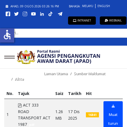
MELAYU
ENGLISH
AHAD, 09 OGOS 2026
03:26:16 PM
BAHASA :
INTRANET
WEBMAIL
CARI...
accessible
Laman Utama
Sumber Maklumat
Akta
No.
Tajuk
Saiz
Tarikh
Hit
pdf
ACT 333
ROAD
1.26
17 Dis
1
Muat
16841
TRANSPORT ACT
MB
2025
turun
1987
pdf