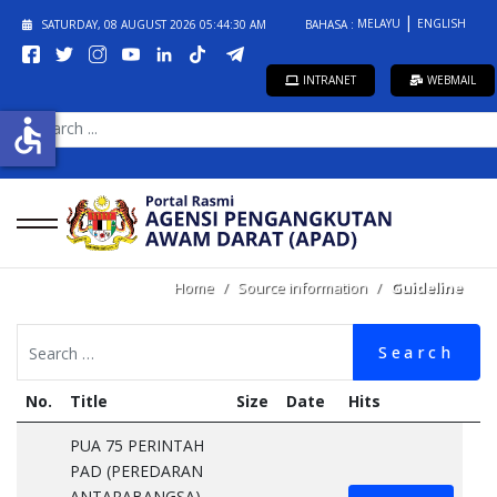
MELAYU
ENGLISH
SATURDAY, 08 AUGUST 2026
05:44:30 AM
BAHASA :
INTRANET
WEBMAIL
SEARCH
accessible
...
Home
Source information
Guideline
Search
No.
Title
Size
Date
Hits
PUA 75 PERINTAH
PAD (PEREDARAN
ANTARABANGSA)