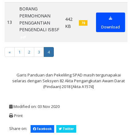
BORANG
PERMOHONAN
442
13
PENGGANTIAN
70
KB
Download
PENGENDALI ISBSF
pdf
«
1
2
3
4
Garis Panduan dan Pekeliling SPAD masih tergunapakai
selaras dengan Seksyen 82 Akta Pengangkutan Awam Darat
(Pindaan) 2018 [Akta A1574]
Modified on: 03 Nov 2020
Print
Share on:
Facebook
Twitter