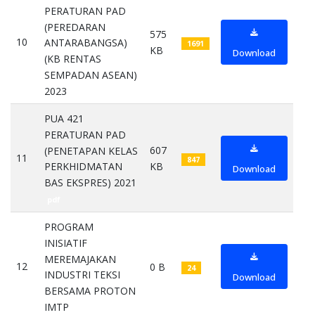
PERATURAN PAD
(PEREDARAN
575
10
ANTARABANGSA)
1691
KB
Download
(KB RENTAS
SEMPADAN ASEAN)
2023
pdf
PUA 421
PERATURAN PAD
607
(PENETAPAN KELAS
11
847
KB
PERKHIDMATAN
Download
BAS EKSPRES) 2021
pdf
PROGRAM
INISIATIF
MEREMAJAKAN
12
0 B
24
INDUSTRI TEKSI
Download
BERSAMA PROTON
IMTP
pdf