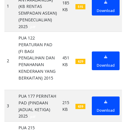
185
1
(KB RENTAS
515
KB
Download
SEMPADAN ASEAN)
(PENGECUALIAN)
2025
pdf
PUA 122
PERATURAN PAD
(FI BAGI
451
PENGALIHAN DAN
2
629
KB
PENAHANAN
Download
KENDERAAN YANG
BERKAITAN) 2015
pdf
PUA 177 PERINTAH
215
PAD (PINDAAN
3
639
KB
JADUAL KETIGA)
Download
2025
pdf
PUA 215