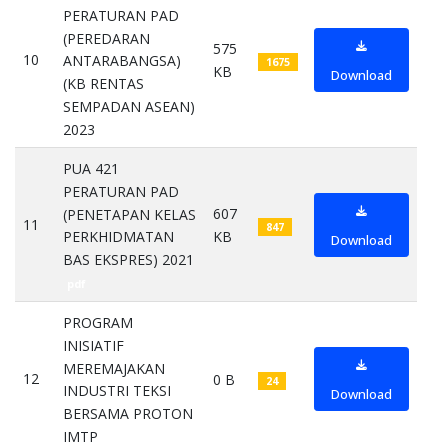
PERATURAN PAD
(PEREDARAN
575
10
ANTARABANGSA)
1675
KB
Download
(KB RENTAS
SEMPADAN ASEAN)
2023
pdf
PUA 421
PERATURAN PAD
607
(PENETAPAN KELAS
11
847
KB
PERKHIDMATAN
Download
BAS EKSPRES) 2021
pdf
PROGRAM
INISIATIF
MEREMAJAKAN
12
0 B
24
INDUSTRI TEKSI
Download
BERSAMA PROTON
IMTP
pdf