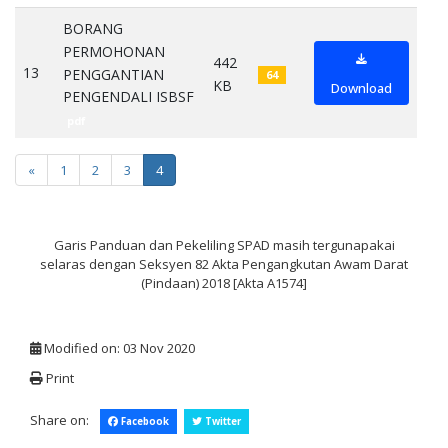
BORANG
PERMOHONAN
442
13
PENGGANTIAN
64
KB
Download
PENGENDALI ISBSF
pdf
«
1
2
3
4
Garis Panduan dan Pekeliling SPAD masih tergunapakai
selaras dengan Seksyen 82 Akta Pengangkutan Awam Darat
(Pindaan) 2018 [Akta A1574]
Modified on: 03 Nov 2020
Print
Share on:
Facebook
Twitter