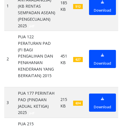
185
1
(KB RENTAS
512
KB
Download
SEMPADAN ASEAN)
(PENGECUALIAN)
2025
pdf
PUA 122
PERATURAN PAD
(FI BAGI
451
PENGALIHAN DAN
2
627
KB
PENAHANAN
Download
KENDERAAN YANG
BERKAITAN) 2015
pdf
PUA 177 PERINTAH
215
PAD (PINDAAN
3
634
KB
JADUAL KETIGA)
Download
2025
pdf
PUA 215