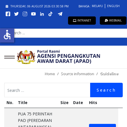
MELAYU
ENGLISH
THURSDAY, 06 AUGUST 2026
03:30:59 PM
BAHASA :
INTRANET
WEBMAIL
SEARCH
accessible
...
Home
Source information
Guideline
Search
No.
Title
Size
Date
Hits
PUA 75 PERINTAH
PAD (PEREDARAN
ANTARABANGSA)