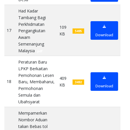
Had Kadar
Tambang Bagi
Perkhidmatan
109
17
Pengangkutan
5495
KB
Download
Awam
Semenanjung
Malaysia
pdf
Peraturan Baru
LPKP Berkaitan
Pemohonan Lesen
409
18
Baru, Membaharui,
3492
KB
Download
Permohonan
Semula dan
Ubahsyarat
pdf
Mempamerkan
Nombor Aduan
talian Bebas tol