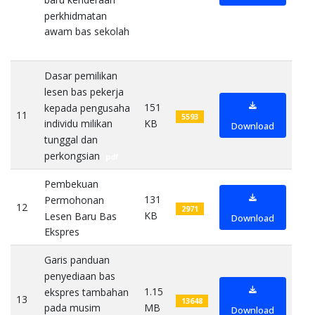
perkhidmatan
awam bas sekolah
pdf
Dasar pemilikan
lesen bas pekerja
151
kepada pengusaha
11
5593
KB
individu milikan
Download
tunggal dan
perkongsian
pdf
Pembekuan
131
Permohonan
12
2971
KB
Lesen Baru Bas
Download
Ekspres
pdf
Garis panduan
penyediaan bas
1.15
ekspres tambahan
13
13648
MB
pada musim
Download