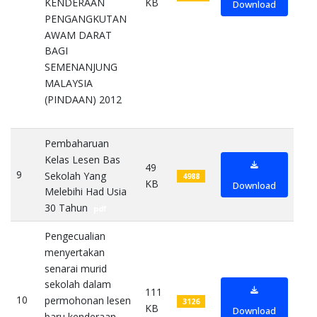
KB
KENDERAAN
Download
PENGANGKUTAN
AWAM DARAT
BAGI
SEMENANJUNG
MALAYSIA
(PINDAAN) 2012
pdf
Pembaharuan
Kelas Lesen Bas
49
9
Sekolah Yang
4988
KB
Download
Melebihi Had Usia
30 Tahun
pdf
Pengecualian
menyertakan
senarai murid
sekolah dalam
111
10
permohonan lesen
3126
KB
Download
baru kenderaan