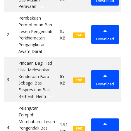
Download
Perayaan
pdf
Pembekuan
Permohonan Baru
93
Lesen Pengendali
2
3145
KB
Perkhidmatan
Download
Pengangkutan
Awam Darat
pdf
Pindaan Bagi Had
Usia Melesenkan
89
Kenderaan Baru
3
3201
KB
Sebagai Bas
Download
Ekspres dan Bas
Berhenti-Henti
pdf
Pelanjutan
Tempoh
Membaharui Lesen
1.91
4
Pengendali Bas
2962