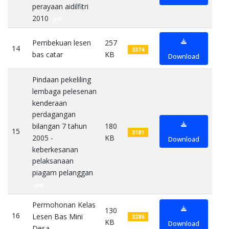
perayaan aidilfitri
2010
pdf
Pembekuan lesen
257
14
3374
bas catar
KB
pdf
Download
Pindaan pekeliling
lembaga pelesenan
kenderaan
perdagangan
bilangan 7 tahun
180
15
3181
2005 -
KB
Download
keberkesanan
pelaksanaan
piagam pelanggan
pdf
Permohonan Kelas
130
16
Lesen Bas Mini
3286
KB
Download
Desa
pdf