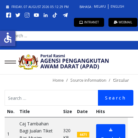
MELAYU
ENGLISH
FRIDAY, 07 AUGUST 2026
05:12:29 PM
BAHASA :
INTRANET
WEBMAIL
SEARCH
accessible
...
Home
Source information
Circular
Search
No.
Title
Size
Date
Hits
Caj Tambahan
320
Bagi Jualan Tiket
1
4471
KB
Bas Musim