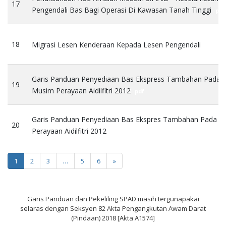
17
Pengendali Bas Bagi Operasi Di Kawasan Tanah Tinggi
pdf
18
Migrasi Lesen Kenderaan Kepada Lesen Pengendali
pdf
Garis Panduan Penyediaan Bas Ekspress Tambahan Pada
19
Musim Perayaan Aidilfitri 2012
pdf
Garis Panduan Penyediaan Bas Ekspres Tambahan Pada 
20
Perayaan Aidilfitri 2012
pdf
1
2
3
…
5
6
»
Garis Panduan dan Pekeliling SPAD masih tergunapakai
selaras dengan Seksyen 82 Akta Pengangkutan Awam Darat
(Pindaan) 2018 [Akta A1574]