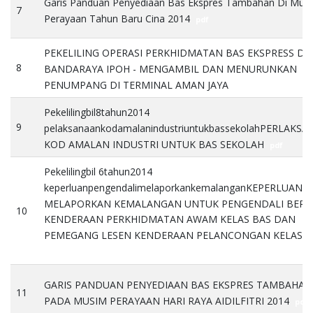
Garis Panduan Penyediaan Bas Ekspres Tambahan Di Mus
7
Perayaan Tahun Baru Cina 2014
pdf
PEKELILING OPERASI PERKHIDMATAN BAS EKSPRESS DI
8
BANDARAYA IPOH - MENGAMBIL DAN MENURUNKAN
PENUMPANG DI TERMINAL AMAN JAYA
pdf
Pekelilingbil8tahun2014
9
pelaksanaankodamalanindustriuntukbassekolahPERLAKS
KOD AMALAN INDUSTRI UNTUK BAS SEKOLAH
pdf
Pekelilingbil 6tahun2014
keperluanpengendalimelaporkankemalanganKEPERLUAN
MELAPORKAN KEMALANGAN UNTUK PENGENDALI BERL
10
KENDERAAN PERKHIDMATAN AWAM KELAS BAS DAN
PEMEGANG LESEN KENDERAAN PELANCONGAN KELAS B
pdf
GARIS PANDUAN PENYEDIAAN BAS EKSPRES TAMBAHAN
11
PADA MUSIM PERAYAAN HARI RAYA AIDILFITRI 2014
pdf