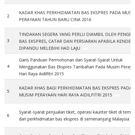
KADAR KHAS PERKHIDMATAN BAS EKSPRES PADA MUSI
2
PERAYAAN TAHUN BARU CINA 2016
pdf
TINDAKAN SEGERA YANG PERLU DIAMBIL OLEH PENGEN
3
BAS EKSPRES, CATAR DAN PERSIARAN APABILA KENDER
DIPANDU MELEBIHI HAD LAJU
pdf
Garis Panduan Permohonan dan Syarat-Syarat Untuk
4
Menggunakan Bas Ekspres Tambahan Pada Musim Peraya
Hari Raya Aidilfitri 2015
pdf
KADAR KHAS BAGI PERKHIDMATAN BAS EKSPRES PADA
5
MUSIM PERAYAAN HARI RAYA AIDILFITRI 2015
pdf
Syarat-syarat penjualan tiket, operasi kaunter tiket di termi
6
dan perkhidmatan bas ekspres di semenanjung Malaysia
p