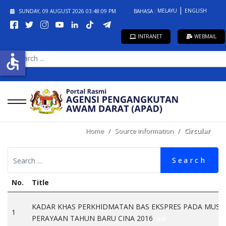
MELAYU
ENGLISH
SUNDAY, 09 AUGUST 2026
03:48:09 PM
BAHASA :
INTRANET
WEBMAIL
SEARCH
accessible
...
Home
Source information
Circular
Search
No.
Title
KADAR KHAS PERKHIDMATAN BAS EKSPRES PADA MUSI
1
PERAYAAN TAHUN BARU CINA 2016
pdf