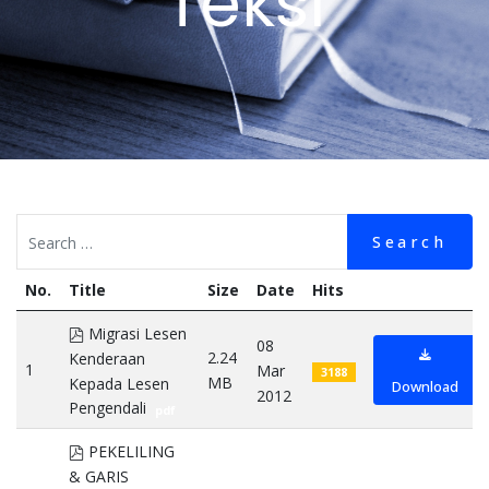
Teksi
Search
No.
Title
Size
Date
Hits
pdf
Migrasi Lesen
08
2.24
Kenderaan
1
Mar
3188
MB
Kepada Lesen
Download
2012
Pengendali
pdf
pdf
PEKELILING
& GARIS