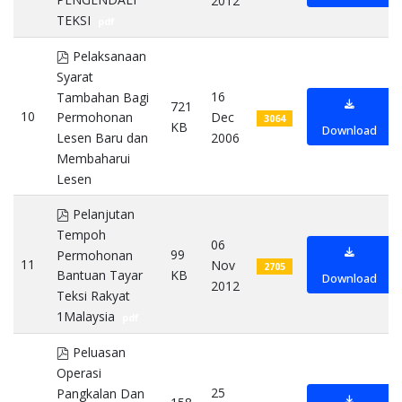
2012
TEKSI
pdf
pdf
Pelaksanaan
Syarat
16
Tambahan Bagi
721
10
Dec
Permohonan
3064
KB
Download
2006
Lesen Baru dan
Membaharui
Lesen
pdf
pdf
Pelanjutan
Tempoh
06
99
Permohonan
11
Nov
2705
KB
Bantuan Tayar
Download
2012
Teksi Rakyat
1Malaysia
pdf
pdf
Peluasan
Operasi
25
Pangkalan Dan