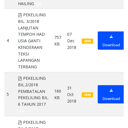
HAILING
pdf
pdf
PEKELILING
BIL. 3/2018
LANJUTAN
07
TEMPOH HAD
757
4
Dec
USIA GANTI
4098
KB
Download
2018
KENDERAAN
TEKSI
LAPANGAN
TERBANG
pdf
pdf
PEKELILING
BIL.2/2018
31
160
PEMBATALAN
5
Oct
3898
KB
PEKELILING BIL.
Download
2018
6 TAHUN 2017
pdf
pdf
PEKELILING