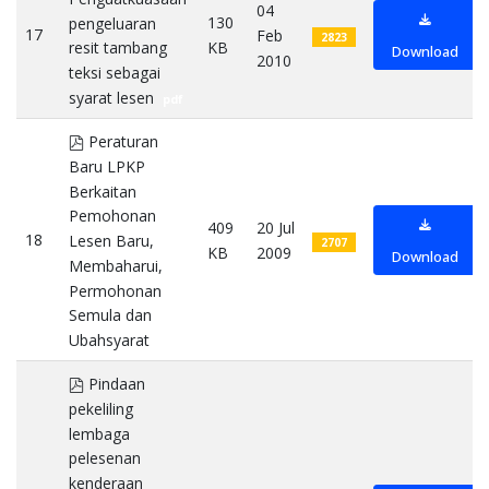
04
130
pengeluaran
17
Feb
2823
KB
resit tambang
Download
2010
teksi sebagai
syarat lesen
pdf
pdf
Peraturan
Baru LPKP
Berkaitan
Pemohonan
409
20 Jul
18
Lesen Baru,
2707
KB
2009
Download
Membaharui,
Permohonan
Semula dan
Ubahsyarat
pdf
pdf
Pindaan
pekeliling
lembaga
pelesenan
kenderaan