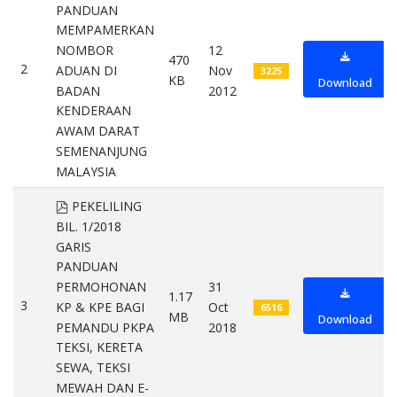
PANDUAN
MEMPAMERKAN
NOMBOR
12
470
2
ADUAN DI
Nov
3225
KB
Download
BADAN
2012
KENDERAAN
AWAM DARAT
SEMENANJUNG
MALAYSIA
pdf
pdf
PEKELILING
BIL. 1/2018
GARIS
PANDUAN
PERMOHONAN
31
1.17
3
KP & KPE BAGI
Oct
6516
MB
Download
PEMANDU PKPA
2018
TEKSI, KERETA
SEWA, TEKSI
MEWAH DAN E-