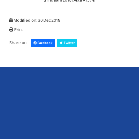
(Pindaan) 2018 [Akta A1574]
Modified on: 30 Dec 2018
Print
Share on:
Facebook
Twitter