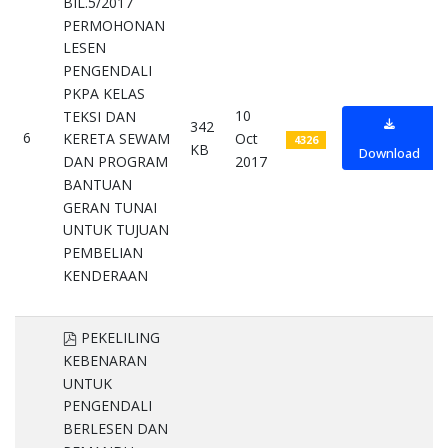
BIL.5/2017
PERMOHONAN
LESEN
PENGENDALI
PKPA KELAS
10
TEKSI DAN
342
6
Oct
KERETA SEWAM
4326
KB
Download
2017
DAN PROGRAM
BANTUAN
GERAN TUNAI
UNTUK TUJUAN
PEMBELIAN
KENDERAAN
pdf
pdf
PEKELILING
KEBENARAN
UNTUK
PENGENDALI
BERLESEN DAN