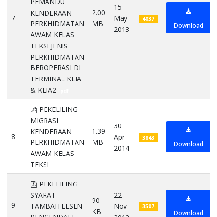
PEMANDU
15
2.00
KENDERAAN
7
May
4037
MB
PERKHIDMATAN
Download
2013
AWAM KELAS
TEKSI JENIS
PERKHIDMATAN
BEROPERASI DI
TERMINAL KLIA
& KLIA2
pdf
pdf
PEKELILING
MIGRASI
30
1.39
KENDERAAN
8
Apr
3843
MB
PERKHIDMATAN
Download
2014
AWAM KELAS
TEKSI
pdf
pdf
PEKELILING
SYARAT
22
90
9
TAMBAH LESEN
Nov
3507
KB
Download
PENGENDALI