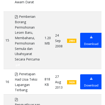
Awam Darat
pdf
pdf
Pemberian
Borang
Permohonan
Lesen Baru,
24
Membaharui,
1.20
15
Sep
2904
Permohonan
MB
Download
2008
Semula dan
Ubahsyarat
Secara Percuma
pdf
pdf
Penetapan
27
818
Had Usia Teksi
16
Aug
3626
KB
Lapangan
Download
2013
Terbang
pdf
pdf
Penguatkuasaan