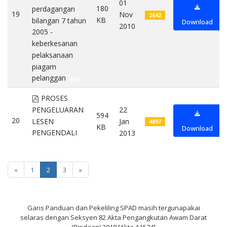
01
180
perdagangan
19
Nov
2642
KB
bilangan 7 tahun
Download
2010
2005 -
keberkesanan
pelaksanaan
piagam
pelanggan
pdf
pdf
PROSES
PENGELUARAN
22
594
20
LESEN
Jan
4897
KB
Download
PENGENDALI
2013
pdf
«
1
2
3
»
Garis Panduan dan Pekeliling SPAD masih tergunapakai
selaras dengan Seksyen 82 Akta Pengangkutan Awam Darat