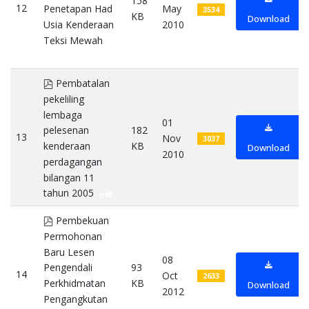
158
12
May
Penetapan Had
3534
KB
Download
2010
Usia Kenderaan
Teksi Mewah
pdf
pdf
Pembatalan
pekeliling
lembaga
01
182
pelesenan
13
Nov
3037
KB
kenderaan
Download
2010
perdagangan
bilangan 11
tahun 2005
pdf
pdf
Pembekuan
Permohonan
Baru Lesen
08
93
Pengendali
14
Oct
2633
KB
Perkhidmatan
Download
2012
Pengangkutan