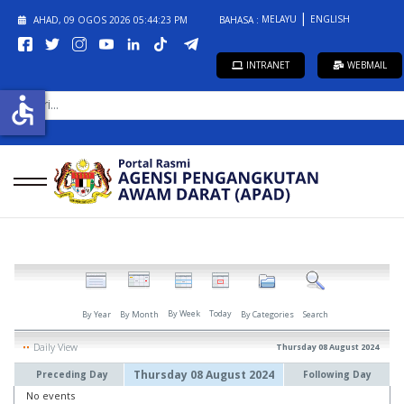
MELAYU
ENGLISH
AHAD, 09 OGOS 2026
05:44:23 PM
BAHASA :
INTRANET
WEBMAIL
CARI...
accessible
By Week
Today
By Year
By Month
By Categories
Search
Daily View
Thursday 08 August 2024
Thursday 08 August 2024
Preceding Day
Following Day
No events