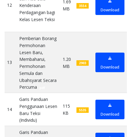
1.69
12
Kenderaan
3554
MB
Download
Perdagangan bagi
Kelas Lesen Teksi
pdf
Pemberian Borang
Permohonan
Lesen Baru,
1.20
Membaharui,
13
2903
MB
Permohonan
Download
Semula dan
Ubahsyarat Secara
Percuma
pdf
Garis Panduan
115
Penggunaan Lesen
14
5535
KB
Baru Teksi
Download
(Individu)
pdf
Garis Panduan