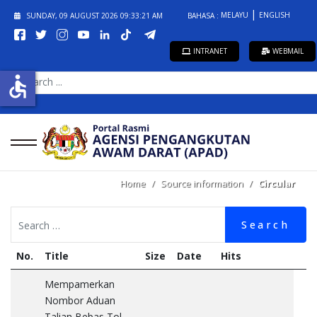
MELAYU
ENGLISH
SUNDAY, 09 AUGUST 2026
09:33:22 AM
BAHASA :
INTRANET
WEBMAIL
SEARCH
accessible
...
Home
Source information
Circular
Search
No.
Title
Size
Date
Hits
Mempamerkan
Nombor Aduan
Talian Bebas Tol