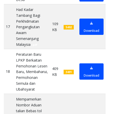
Had Kadar
Tambang Bagi
Perkhidmatan
109
17
Pengangkutan
5492
KB
Download
Awam
Semenanjung
Malaysia
pdf
Peraturan Baru
LPKP Berkaitan
Pemohonan Lesen
409
18
Baru, Membaharui,
3491
KB
Download
Permohonan
Semula dan
Ubahsyarat
pdf
Mempamerkan
Nombor Aduan
talian Bebas tol