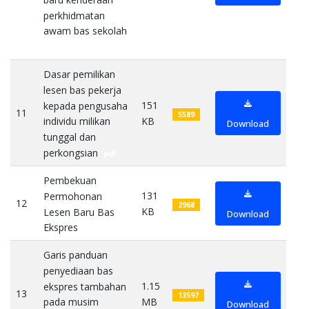
perkhidmatan
awam bas sekolah
pdf
Dasar pemilikan
lesen bas pekerja
151
kepada pengusaha
11
5589
KB
individu milikan
Download
tunggal dan
perkongsian
pdf
Pembekuan
131
Permohonan
12
2968
KB
Lesen Baru Bas
Download
Ekspres
pdf
Garis panduan
penyediaan bas
1.15
ekspres tambahan
13
13597
MB
pada musim
Download