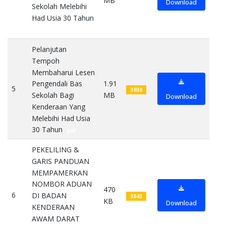
MB
Download
Sekolah Melebihi
Had Usia 30 Tahun
pdf
Pelanjutan
Tempoh
Membaharui Lesen
1.91
Pengendali Bas
5
3930
MB
Sekolah Bagi
Download
Kenderaan Yang
Melebihi Had Usia
30 Tahun
pdf
PEKELILING &
GARIS PANDUAN
MEMPAMERKAN
NOMBOR ADUAN
470
6
DI BADAN
3843
KB
Download
KENDERAAN
AWAM DARAT