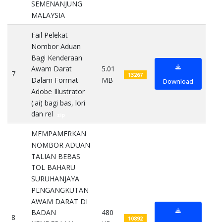
SEMENANJUNG
MALAYSIA
pdf
Fail Pelekat
Nombor Aduan
Bagi Kenderaan
5.01
Awam Darat
7
13267
MB
Dalam Format
Download
Adobe Illustrator
(.ai) bagi bas, lori
dan rel
zip
MEMPAMERKAN
NOMBOR ADUAN
TALIAN BEBAS
TOL BAHARU
SURUHANJAYA
PENGANGKUTAN
AWAM DARAT DI
480
BADAN
8
10892