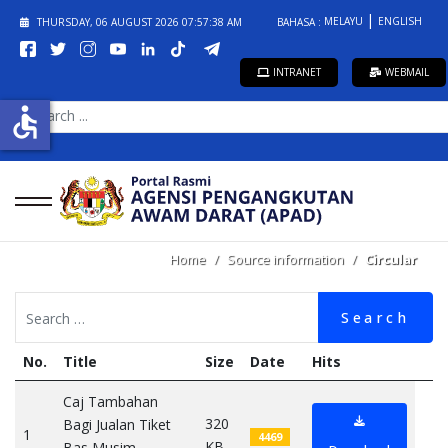
MELAYU
ENGLISH
THURSDAY, 06 AUGUST 2026
07:57:39 AM
BAHASA :
INTRANET
WEBMAIL
SEARCH
accessible
...
Home
Source information
Circular
Search
No.
Title
Size
Date
Hits
Caj Tambahan
320
Bagi Jualan Tiket
1
4469
KB
Bas Musim