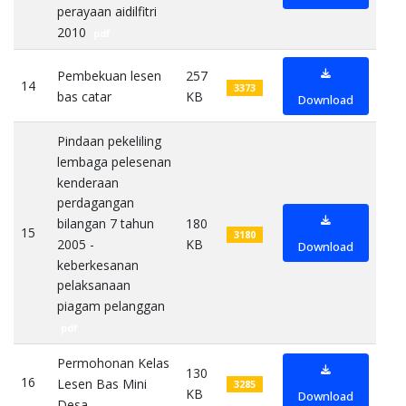
perayaan aidilfitri
2010
pdf
Pembekuan lesen
257
14
3373
bas catar
KB
pdf
Download
Pindaan pekeliling
lembaga pelesenan
kenderaan
perdagangan
bilangan 7 tahun
180
15
3180
2005 -
KB
Download
keberkesanan
pelaksanaan
piagam pelanggan
pdf
Permohonan Kelas
130
16
Lesen Bas Mini
3285
KB
Download
Desa
pdf