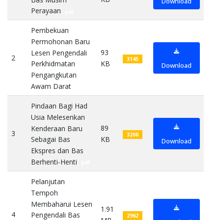
Download
Perayaan
pdf
Pembekuan
Permohonan Baru
93
Lesen Pengendali
2
3145
KB
Perkhidmatan
Download
Pengangkutan
Awam Darat
pdf
Pindaan Bagi Had
Usia Melesenkan
89
Kenderaan Baru
3
3200
KB
Sebagai Bas
Download
Ekspres dan Bas
Berhenti-Henti
pdf
Pelanjutan
Tempoh
Membaharui Lesen
1.91
4
Pengendali Bas
2962