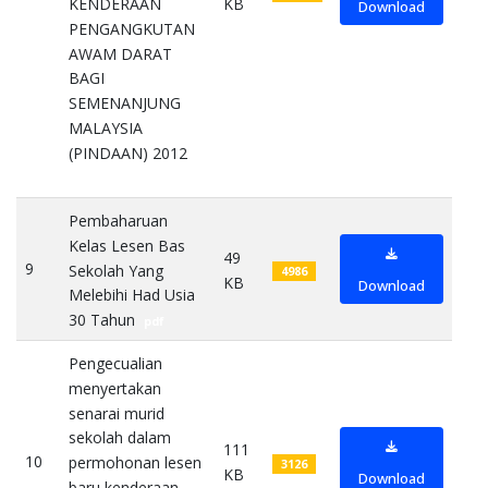
KB
KENDERAAN
Download
PENGANGKUTAN
AWAM DARAT
BAGI
SEMENANJUNG
MALAYSIA
(PINDAAN) 2012
pdf
Pembaharuan
Kelas Lesen Bas
49
9
Sekolah Yang
4986
KB
Download
Melebihi Had Usia
30 Tahun
pdf
Pengecualian
menyertakan
senarai murid
sekolah dalam
111
10
permohonan lesen
3126
KB
Download
baru kenderaan